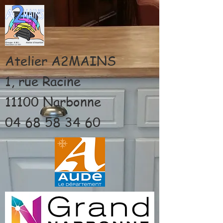
Atelier A2MAINS
1, rue Racine
11100 Narbonne
04 68 58 34 60